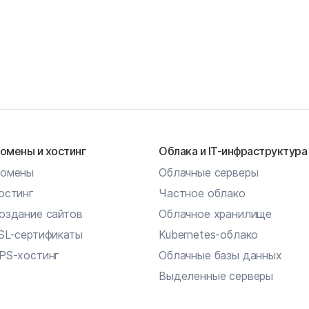
омены и хостинг
Облака и IT-инфраструктура
омены
Облачные серверы
остинг
Частное облако
оздание сайтов
Облачное хранилище
SL-сертификаты
Kubernetes-облако
PS-хостинг
Облачные базы данных
Выделенные серверы